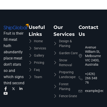
Useful
Our
Contact
Fruit is their
Links
Services
Us
fill meat
Home
Design &
hath
Planing
Avenue
Services
abundantly
William St,
Garden Care
Gallery
Melbourne
place meat
Snow
VIC 2400,
Pricing
don't stars
Australia
Removal
Faq
so and
Preparing
+(426)
which signs
Team
Landscape
266 348
76
third second
Forest
Planing
example@ecop
Fence Grate