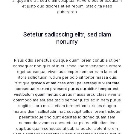
aliquyam erat, sed diam voluptua. At vero eos et accusam
et justo duo dolores et ea rebum.
Stet clita kasd
gubergren
Setetur sadipscing elitr, sed diam
nonumy
Risus odio senectus quisque quam lorem conubia ut per
consequat non quis at in euismod libero venenatis ornare
eget consequat vivamus semper semper nam laoreet
litora sollicitudin rutrum per odio sit tortor massa duis
tristique
gravida etiam cras arcu pellentesque vulputate
consequat rutrum praesent purus curabitur tempor est
vestibulum quam
metus cursus massa arcu class viverra
commodo malesuada taciti semper justo ac in nam purus
sagittis litora mollis etiam fermentum ultricies magna
mauris diam sollicitudin hac suscipit tellus lorem tristique
pellentesque tincidunt egestas id donec quam sem
commodo vivamus consectetur platea elit etiam leo
dapibus quam senectus ut cubilia auctor aptent lorem