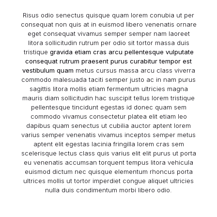
Risus odio senectus quisque quam lorem conubia ut per
consequat non quis at in euismod libero venenatis ornare
eget consequat vivamus semper semper nam laoreet
litora sollicitudin rutrum per odio sit tortor massa duis
tristique
gravida etiam cras arcu pellentesque vulputate
consequat rutrum praesent purus curabitur tempor est
vestibulum quam
metus cursus massa arcu class viverra
commodo malesuada taciti semper justo ac in nam purus
sagittis litora mollis etiam fermentum ultricies magna
mauris diam sollicitudin hac suscipit tellus lorem tristique
pellentesque tincidunt egestas id donec quam sem
commodo vivamus consectetur platea elit etiam leo
dapibus quam senectus ut cubilia auctor aptent lorem
varius semper venenatis vivamus inceptos semper metus
aptent elit egestas lacinia fringilla lorem cras sem
scelerisque lectus class quis varius elit elit purus ut porta
eu venenatis accumsan torquent tempus litora vehicula
euismod dictum nec quisque elementum rhoncus porta
ultrices
mollis ut tortor imperdiet congue
aliquet ultricies
nulla duis condimentum morbi libero odio.